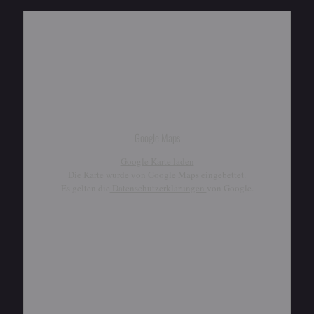
Google Maps
Google Karte laden
Die Karte wurde von Google Maps eingebettet.
Es gelten die
Datenschutzerklärungen
von Google.