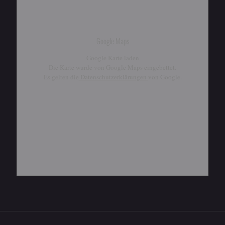
Google Maps
Google Karte laden
Die Karte wurde von Google Maps eingebettet.
Es gelten die
Datenschutzerklärungen
von Google.